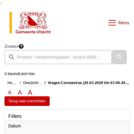
Ga naar de inhoud van deze pagina
Ga naar het zoeken
Ga naar het menu
Menu
Zoeken
U bevindt zich hier:
Home
Overzichten
Vragen Coronavirus (20-03-2020 t/m 03-06-2020)
A
A
A
Terug naar overzichten
Filters
Datum