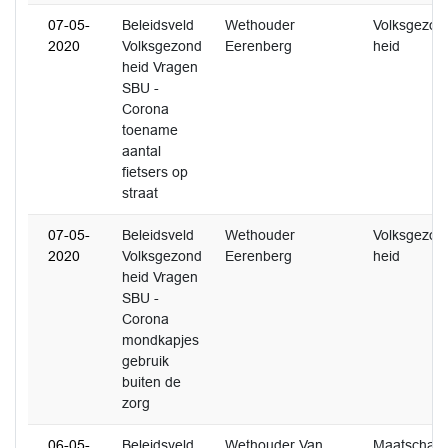
07-05-
Beleidsveld
Wethouder
Volksgezon
2020
Volksgezond
Eerenberg
heid
heid Vragen
SBU -
Corona
toename
aantal
fietsers op
straat
07-05-
Beleidsveld
Wethouder
Volksgezon
2020
Volksgezond
Eerenberg
heid
heid Vragen
SBU -
Corona
mondkapjes
gebruik
buiten de
zorg
06-05-
Beleidsveld
Wethouder Van
Maatschap