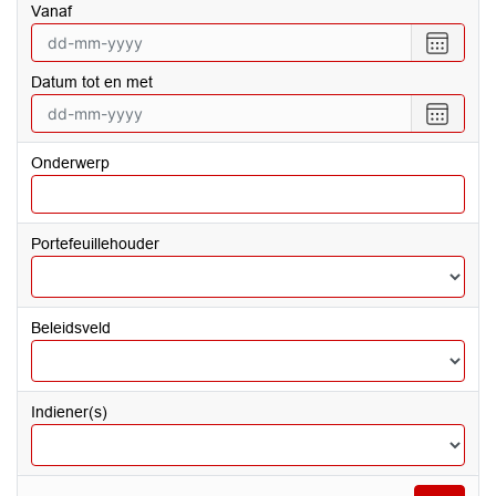
vanaf
Selecte
een
Datum tot en met
datum
vanaf
Selecte
een
datum
Onderwerp
tot
en
met
Portefeuillehouder
Beleidsveld
Indiener(s)