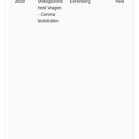
2020
Volksgezond
Eerenberg
heid
heid Vragen
- Corona
teststraten