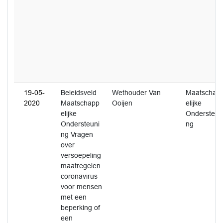
19-05-
Beleidsveld
Wethouder Van
Maatschap
2020
Maatschapp
Ooijen
elijke
elijke
Ondersteun
Ondersteuni
ng
ng Vragen
over
versoepeling
maatregelen
coronavirus
voor mensen
met een
beperking of
een