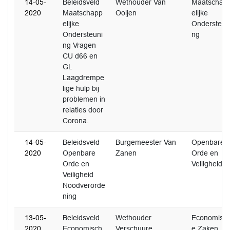
14-05-
Beleidsveld
Wethouder Van
Maatschap
2020
Maatschapp
Ooijen
elijke
elijke
Ondersteun
Ondersteuni
ng
ng Vragen
CU d66 en
GL
Laagdrempe
lige hulp bij
problemen in
relaties door
Corona.
14-05-
Beleidsveld
Burgemeester Van
Openbare
2020
Openbare
Zanen
Orde en
Orde en
Veiligheid
Veiligheid
Noodverorde
ning
13-05-
Beleidsveld
Wethouder
Economisc
2020
Economisch
Verschuure
e Zaken