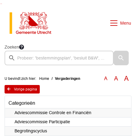
Ga naar de inhoud van deze pagina
Ga naar het zoeken
Ga naar het menu
Menu
Zoeken
A
A
A
U bevindt zich hier:
Home
Vergaderingen
Vorige pagina
Categorieën
Adviescommissie Controle en Financiën
Adviescommissie Participatie
Begrotingscyclus