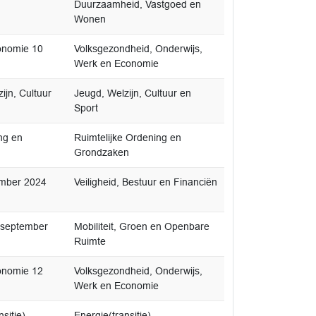
Duurzaamheid, Vastgoed en
Wonen
onomie 10
Volksgezondheid, Onderwijs,
Werk en Economie
jn, Cultuur
Jeugd, Welzijn, Cultuur en
Sport
ng en
Ruimtelijke Ordening en
Grondzaken
ember 2024
Veiligheid, Bestuur en Financiën
9 september
Mobiliteit, Groen en Openbare
Ruimte
onomie 12
Volksgezondheid, Onderwijs,
Werk en Economie
sitie),
Energie(transitie),