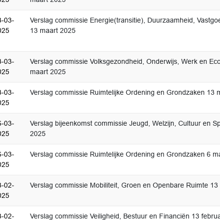
3-03-
Verslag commissie Energie(transitie), Duurzaamheid, Vastg
025
13 maart 2025
3-03-
Verslag commissie Volksgezondheid, Onderwijs, Werk en Ec
025
maart 2025
3-03-
Verslag commissie Ruimtelijke Ordening en Grondzaken 13 
025
6-03-
Verslag bijeenkomst commissie Jeugd, Welzijn, Cultuur en Sp
025
2025
6-03-
Verslag commissie Ruimtelijke Ordening en Grondzaken 6 m
025
3-02-
Verslag commissie Mobiliteit, Groen en Openbare Ruimte 13 
025
3-02-
Verslag commissie Veiligheid, Bestuur en Financiën 13 febru