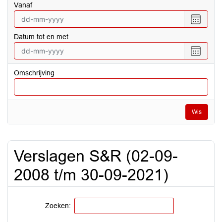
vanaf
Selecte
een
Datum tot en met
datum
vanaf
Selecte
een
datum
Omschrijving
tot
en
met
Wis
Verslagen S&R (02-09-
2008 t/m 30-09-2021)
Zoeken: