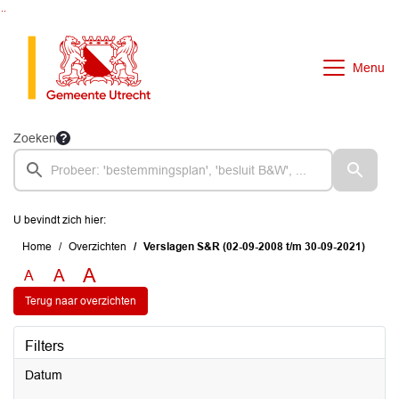
Ga naar de inhoud van deze pagina
Ga naar het zoeken
Ga naar het menu
Menu
Zoeken
U bevindt zich hier:
Home
Overzichten
Verslagen S&R (02-09-2008 t/m 30-09-2021)
A
A
A
Terug naar overzichten
Filters
Datum