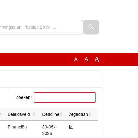
A
A
A
Zoeken:
Beleidsveld
Deadline
Afgedaan
Afgedaan
Financiën
30-05-
2026