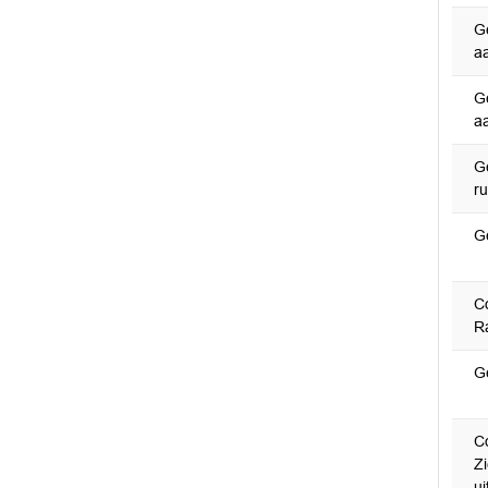
G
a
G
a
G
r
G
C
Ra
G
C
Z
u