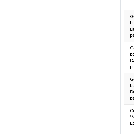
G
b
Da
p
G
b
Da
p
G
b
Da
p
C
V
L