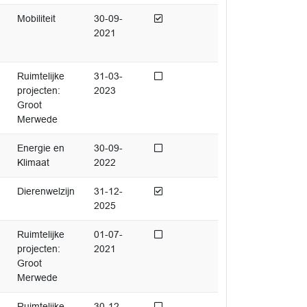
Afgedaan
Mobiliteit
30-09-
2021
Niet afgedaan
Ruimtelijke
31-03-
projecten:
2023
Groot
Merwede
Niet afgedaan
Energie en
30-09-
Klimaat
2022
Afgedaan
Dierenwelzijn
31-12-
2025
Niet afgedaan
Ruimtelijke
01-07-
projecten:
2021
Groot
Merwede
Niet afgedaan
Ruimtelijke
30-12-