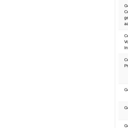
G
C
ge
a
C
V
I
C
P
G
G
G