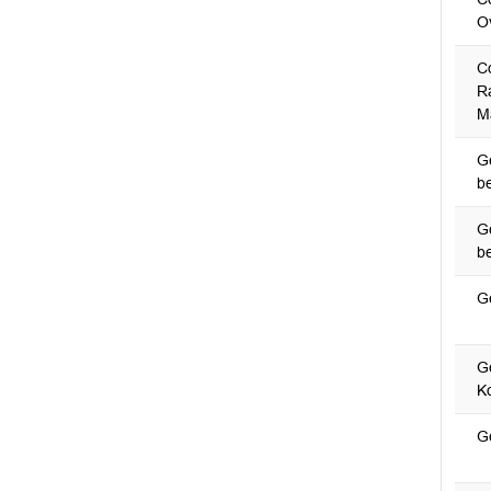
O
C
R
M
G
b
G
b
G
G
K
G