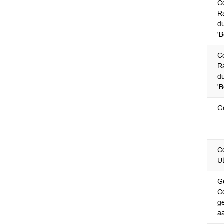
C
R
d
'
C
R
d
'
G
C
Ut
G
C
ge
a