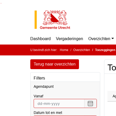
Ga naar de inhoud van deze pagina
Ga naar het zoeken
Ga naar het menu
Dashboard
Vergaderingen
Overzichten
U bevindt zich hier:
Home
Overzichten
Toezeggingen
Terug naar overzichten
T
Filters
Agendapunt
vanaf
A
Selecteer
een
Datum tot en met
datum