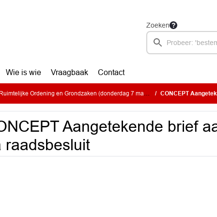
Zoeken
Wie is wie
Vraagbaak
Contact
imtelijke Ordening en Grondzaken (donderdag 7 maart 2024)
CONCEPT Aangetekend
NCEPT Aangetekende brief aa
 raadsbesluit