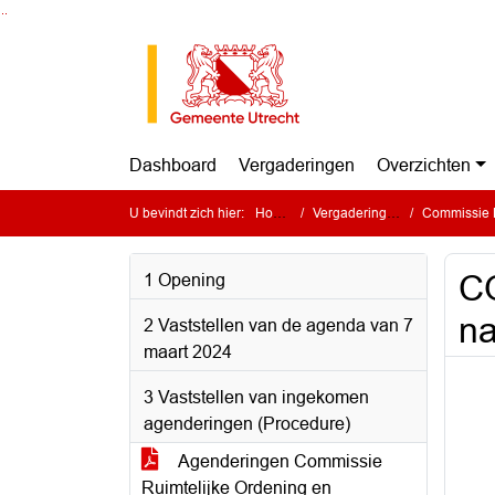
Ga naar de inhoud van deze pagina
Ga naar het zoeken
Ga naar het menu
Dashboard
Vergaderingen
Overzichten
U bevindt zich hier:
Home
Vergaderingen
Commissie Ru
CO
1 Opening
na
2 Vaststellen van de agenda van 7
maart 2024
3 Vaststellen van ingekomen
agenderingen (Procedure)
Agenderingen Commissie
Ruimtelijke Ordening en