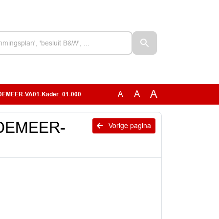
A
A
A
DEMEER-VA01-Kader_01-000
DEMEER-
Vorige pagina