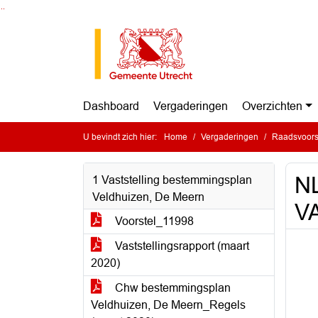
Ga naar de inhoud van deze pagina
Ga naar het zoeken
Ga naar het menu
Dashboard
Vergaderingen
Overzichten
U bevindt zich hier:
Home
Vergaderingen
Raadsvoorst
N
1 Vaststelling bestemmingsplan
Veldhuizen, De Meern
V
Voorstel_11998
Vaststellingsrapport (maart
2020)
Chw bestemmingsplan
Veldhuizen, De Meern_Regels