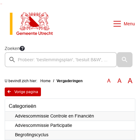
Ga naar de inhoud van deze pagina
Ga naar het zoeken
Ga naar het menu
Menu
Zoeken
A
A
A
U bevindt zich hier:
Home
Vergaderingen
Vorige pagina
Categorieën
Adviescommissie Controle en Financiën
Adviescommissie Participatie
Begrotingscyclus