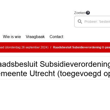
Zoeken
Wie is wie
Vraagbaak
Contact
ad (donderdag 26 september 2024)
Raadsbesluit Subsidieverordening U-pas gemeente Utrecht 
adsbesluit Subsidieverordenin
meente Utrecht (toegevoegd o