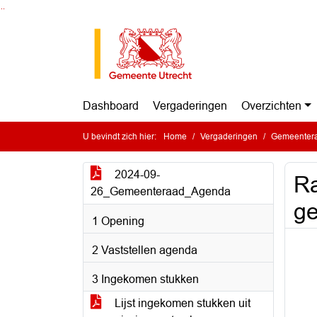
Ga naar de inhoud van deze pagina
Ga naar het zoeken
Ga naar het menu
Dashboard
Vergaderingen
Overzichten
U bevindt zich hier:
Home
Vergaderingen
Gemeentera
2024-09-
Ra
26_Gemeenteraad_Agenda
ge
1 Opening
2 Vaststellen agenda
3 Ingekomen stukken
Lijst ingekomen stukken uit