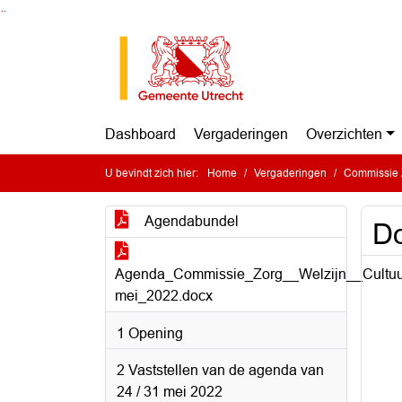
Ga naar de inhoud van deze pagina
Ga naar het zoeken
Ga naar het menu
Dashboard
Vergaderingen
Overzichten
U bevindt zich hier:
Home
Vergaderingen
Commissie Z
Agendabundel
Do
Agenda_Commissie_Zorg__Welzijn__Cultu
mei_2022.docx
1 Opening
2 Vaststellen van de agenda van
24 / 31 mei 2022