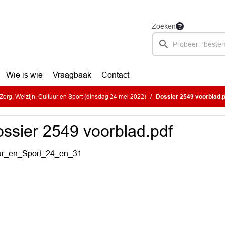
Zoeken
Wie is wie
Vraagbaak
Contact
org, Welzijn, Cultuur en Sport (dinsdag 24 mei 2022)
Dossier 2549 voorblad.p
ssier 2549 voorblad.pdf
ur_en_Sport_24_en_31