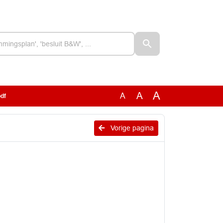
A
A
A
df
Vorige pagina