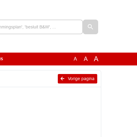
A
A
A
MS
Vorige pagina