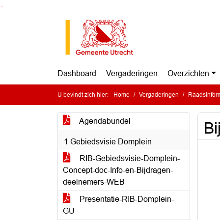
Ga naar de inhoud van deze pagina
Ga naar het zoeken
Ga naar het menu
Dashboard
Vergaderingen
Overzichten
U bevindt zich hier:
Home
Vergaderingen
Raadsinfor
Agendabundel
B
1 Gebiedsvisie Domplein
RIB-Gebiedsvisie-Domplein-
Concept-doc-Info-en-Bijdragen-
deelnemers-WEB
Presentatie-RIB-Domplein-
GU