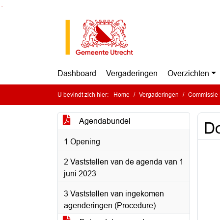
Ga naar de inhoud van deze pagina
Ga naar het zoeken
Ga naar het menu
Dashboard
Vergaderingen
Overzichten
U bevindt zich hier:
Home
Vergaderingen
Commissie Energ
Agendabundel
Do
1 Opening
2 Vaststellen van de agenda van 1
juni 2023
3 Vaststellen van ingekomen
agenderingen (Procedure)