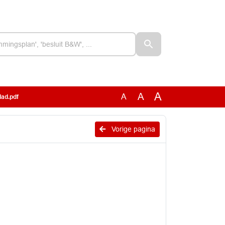
A
A
A
lad.pdf
Vorige pagina