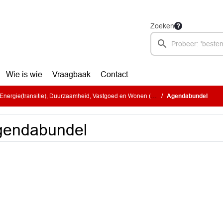
Zoeken
Wie is wie
Vraagbaak
Contact
ie(transitie), Duurzaamheid, Vastgoed en Wonen (donderdag 1 juni 2023)
Agendabundel
gendabundel