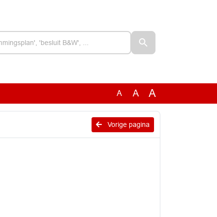
A
A
A
Vorige pagina