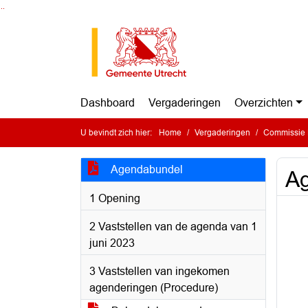
Ga naar de inhoud van deze pagina
Ga naar het zoeken
Ga naar het menu
Dashboard
Vergaderingen
Overzichten
U bevindt zich hier:
Home
Vergaderingen
Commissie Energ
Agendabundel
A
1 Opening
2 Vaststellen van de agenda van 1
juni 2023
3 Vaststellen van ingekomen
agenderingen (Procedure)