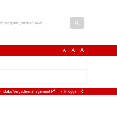
A
A
A
iBabs Vergadermanagement
Inloggen