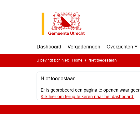
Ga naar de inhoud van deze pagina
Ga naar het zoeken
Ga naar het menu
Dashboard
Vergaderingen
Overzichten
U bevindt zich hier:
Home
Niet toegestaan
Niet toegestaan
Er is geprobeerd een pagina te openen waar geen
Klik hier om terug te keren naar het dashboard.