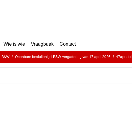
Wie is wie
Vraagbaak
Contact
en B&W
Openbare besluitenlijst B&W-vergadering van 17 april 2026
17apr.obl