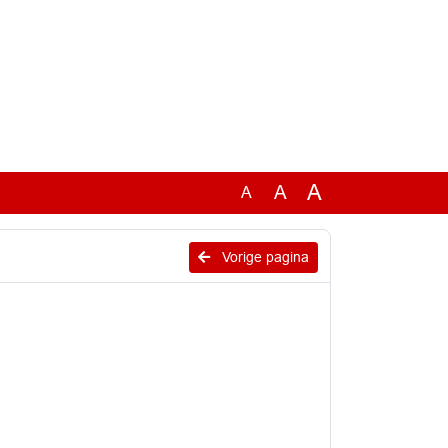
A
A
A
Vorige pagina