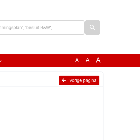
A
A
A
5
Vorige pagina