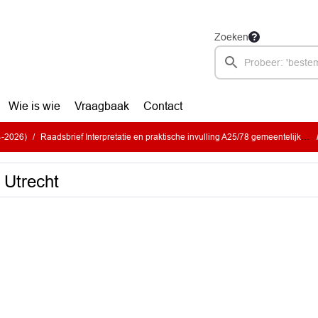
Zoeken
Wie is wie
Vraagbaak
Contact
-4-2026)
Raadsbrief Interpretatie en praktische invulling A25/78 gemeentelijk vastgoed maatschappelijk beleidsondersteunende partijen
 Utrecht