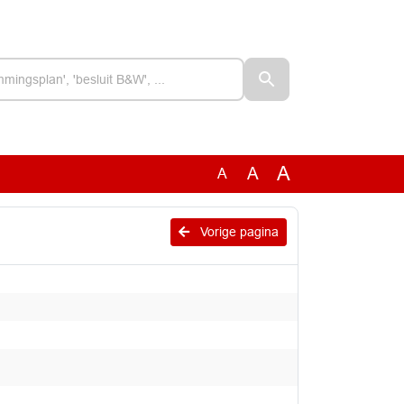
A
A
A
Vorige pagina