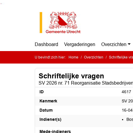
Ga naar de inhoud van deze pagina
Ga naar het zoeken
Ga naar het menu
Dashboard
Vergaderingen
Overzichten
U bevindt zich hier:
Home
Overzichten
Schriftelijke v
Schriftelijke vragen
SV 2026 nr. 71 Reorganisatie Stadsbedrijve
ID
4617
Kenmerk
SV 20
Datum
16-04
Indiener(s)
Bos
Mede-indieners