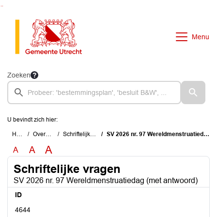
Ga naar de inhoud van deze pagina
Ga naar het zoeken
Ga naar het menu
Menu
Zoeken
U bevindt zich hier:
Home
Overzichten
Schriftelijke vragen
SV 2026 nr. 97 Wereldmenstruatiedag (met antwoord)
A
A
A
Schriftelijke vragen
SV 2026 nr. 97 Wereldmenstruatiedag (met antwoord)
ID
4644