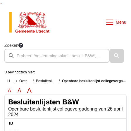
Ga naar de inhoud van deze pagina
Ga naar het zoeken
Ga naar het menu
Menu
Zoeken
U bevindt zich hier:
Home
Overzichten
Besluitenlijsten B&W
Openbare besluitenlijst collegevergadering van 26 april 2024
A
A
A
Besluitenlijsten B&W
Openbare besluitenlijst collegevergadering van 26 april
2024
ID