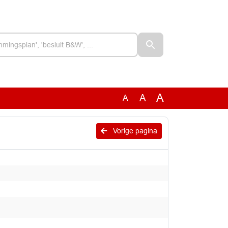
A
A
A
Vorige pagina