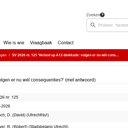
Zoeken
Wie is wie
Vraagbaak
Contact
ragen
SV 2026 nr. 125 ‘Verbod op A12-blokkade: volgen er nu wél consequenties?’ (met antwoord)
olgen er nu wél consequenties?’ (met antwoord)
26 nr. 125
-2026
ch, D. (David) (UtrechtNu!)
ver, R. (Robert) (Stadsbelang Utrecht)