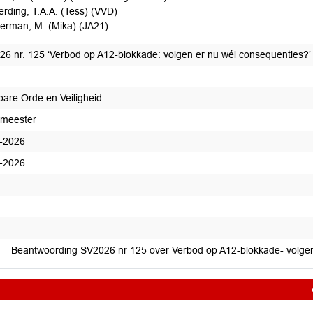
rding, T.A.A. (Tess) (VVD)
erman, M. (Mika) (JA21)
26 nr. 125 ‘Verbod op A12-blokkade: volgen er nu wél consequenties?’
are Orde en Veiligheid
meester
-2026
-2026
edaan
Beantwoording SV2026 nr 125 over Verbod op A12-blokkade- volgen