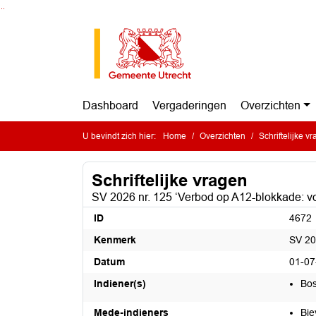
Ga naar de inhoud van deze pagina
Ga naar het zoeken
Ga naar het menu
Dashboard
Vergaderingen
Overzichten
U bevindt zich hier:
Home
Overzichten
Schriftelijke v
Schriftelijke vragen
SV 2026 nr. 125 ‘Verbod op A12-blokkade: v
ID
4672
Kenmerk
SV 20
Datum
01-07
Indiener(s)
Bos
Mede-indieners
Bie