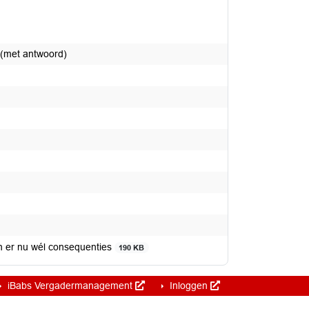
 (met antwoord)
 er nu wél consequenties
190 KB
iBabs Vergadermanagement
Inloggen