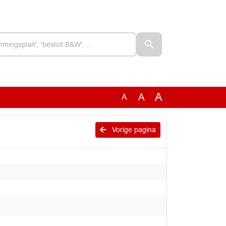
A
A
A
Vorige pagina