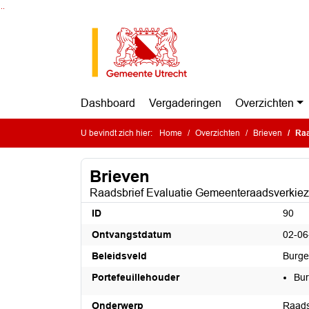
Ga naar de inhoud van deze pagina
Ga naar het zoeken
Ga naar het menu
Dashboard
Vergaderingen
Overzichten
U bevindt zich hier:
Home
Overzichten
Brieven
Raa
Brieven
Raadsbrief Evaluatie Gemeenteraadsverkiez
ID
90
Ontvangstdatum
02-06
Beleidsveld
Burge
Portefeuillehouder
Bu
Onderwerp
Raads