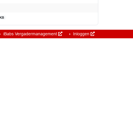
 KB
iBabs Vergadermanagement
Inloggen