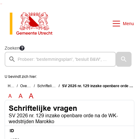
Ga naar de inhoud van deze pagina
Ga naar het zoeken
Ga naar het menu
Menu
Zoeken
U bevindt zich hier:
Home
Overzichten
Schriftelijke vragen
SV 2026 nr. 129 inzake openbare orde na de WK-wedstrijden Marokko
A
A
A
Schriftelijke vragen
SV 2026 nr. 129 inzake openbare orde na de WK-
wedstrijden Marokko
ID