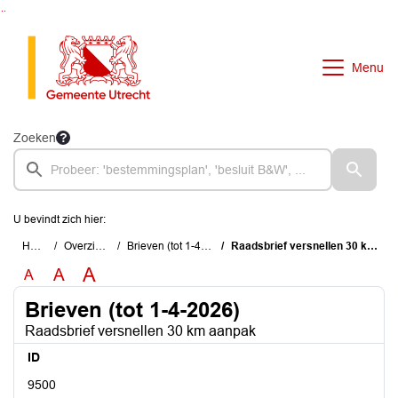
Ga naar de inhoud van deze pagina
Ga naar het zoeken
Ga naar het menu
Menu
Zoeken
U bevindt zich hier:
Home
Overzichten
Brieven (tot 1-4-2026)
Raadsbrief versnellen 30 km aanpak
A
A
A
Brieven (tot 1-4-2026)
Raadsbrief versnellen 30 km aanpak
ID
9500