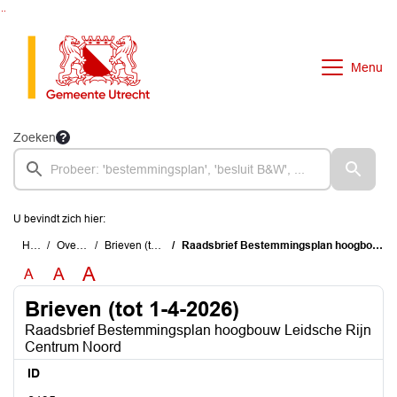
Ga naar de inhoud van deze pagina
Ga naar het zoeken
Ga naar het menu
Menu
Zoeken
U bevindt zich hier:
Home
Overzichten
Brieven (tot 1-4-2026)
Raadsbrief Bestemmingsplan hoogbouw Leidsche Rijn Centrum Noord
A
A
A
Brieven (tot 1-4-2026)
Raadsbrief Bestemmingsplan hoogbouw Leidsche Rijn
Centrum Noord
ID