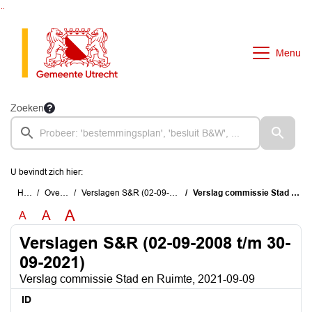
Ga naar de inhoud van deze pagina
Ga naar het zoeken
Ga naar het menu
Menu
Zoeken
U bevindt zich hier:
Home
Overzichten
Verslagen S&R (02-09-2008 t/m 30-09-2021)
Verslag commissie Stad en Ruimte, 2021-09-09
A
A
A
Verslagen S&R (02-09-2008 t/m 30-
09-2021)
Verslag commissie Stad en Ruimte, 2021-09-09
ID