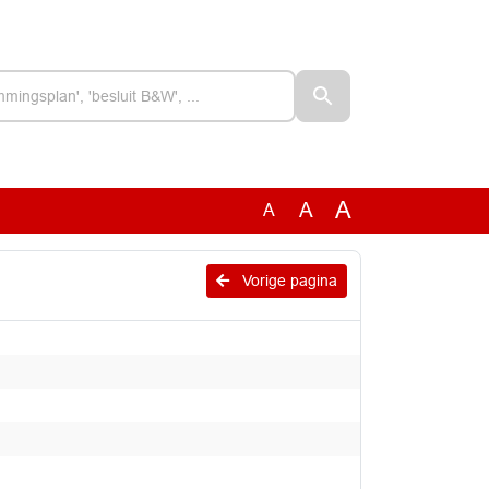
A
A
A
Vorige pagina