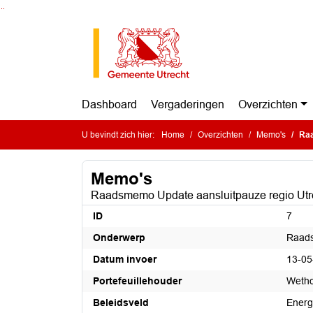
Ga naar de inhoud van deze pagina
Ga naar het zoeken
Ga naar het menu
Dashboard
Vergaderingen
Overzichten
U bevindt zich hier:
Home
Overzichten
Memo's
Raa
Memo's
Raadsmemo Update aansluitpauze regio Utr
ID
7
Onderwerp
Raads
Datum invoer
13-05
Portefeuillehouder
Weth
Beleidsveld
Energ