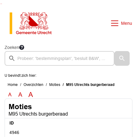
Ga naar de inhoud van deze pagina
Ga naar het zoeken
Ga naar het menu
Menu
Zoeken
U bevindt zich hier:
Home
Overzichten
Moties
M95 Utrechts burgerberaad
A
A
A
Moties
M95 Utrechts burgerberaad
ID
4946