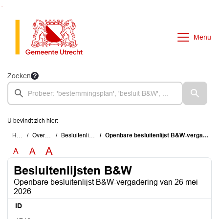
Ga naar de inhoud van deze pagina
Ga naar het zoeken
Ga naar het menu
Menu
Zoeken
U bevindt zich hier:
Home
Overzichten
Besluitenlijsten B&W
Openbare besluitenlijst B&W-vergadering van 26 mei 2026
A
A
A
Besluitenlijsten B&W
Openbare besluitenlijst B&W-vergadering van 26 mei
2026
ID