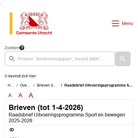
Ga naar de inhoud van deze pagina
Ga naar het zoeken
Ga naar het menu
Menu
Zoeken
U bevindt zich hier:
Home
Overzichten
Brieven (tot 1-4-2026)
Raadsbrief Uitvoeringsprogramma Sport en bewegen 2025-2026
A
A
A
Brieven (tot 1-4-2026)
Raadsbrief Uitvoeringsprogramma Sport en bewegen
2025-2026
ID