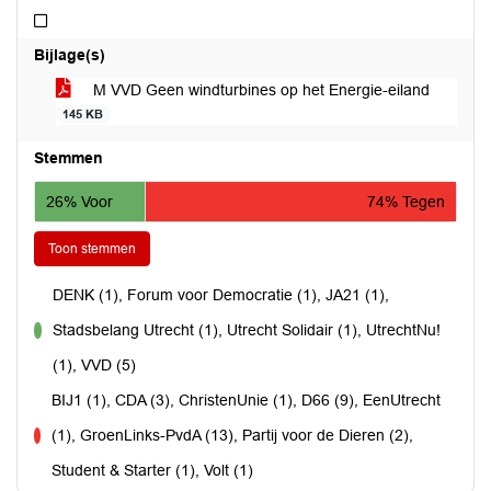
Niet afgedaan
Bijlage(s)
M VVD Geen windturbines op het Energie-eiland
145 KB
Stemmen
26% Voor
74% Tegen
Toon stemmen
DENK (1), Forum voor Democratie (1), JA21 (1),
Stadsbelang Utrecht (1), Utrecht Solidair (1), UtrechtNu!
voor
(1), VVD (5)
BIJ1 (1), CDA (3), ChristenUnie (1), D66 (9), EenUtrecht
(1), GroenLinks-PvdA (13), Partij voor de Dieren (2),
tegen
Student & Starter (1), Volt (1)