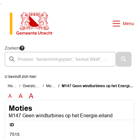
Ga naar de inhoud van deze pagina
Ga naar het zoeken
Ga naar het menu
Menu
Zoeken
U bevindt zich hier:
Home
Overzichten
Moties
M147 Geen windturbines op het Energie-eiland
A
A
A
Moties
M147 Geen windturbines op het Energie-eiland
ID
7515