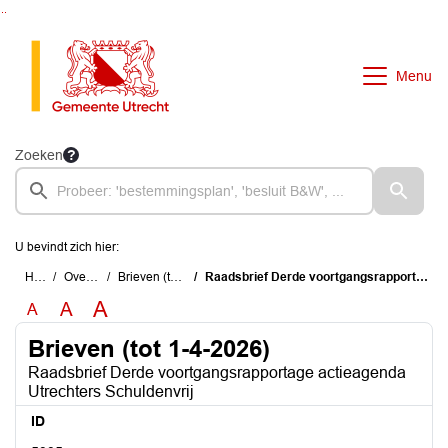
Ga naar de inhoud van deze pagina
Ga naar het zoeken
Ga naar het menu
Menu
Zoeken
U bevindt zich hier:
Home
Overzichten
Brieven (tot 1-4-2026)
Raadsbrief Derde voortgangsrapportage actieagenda Utrechters Schuldenvrij
A
A
A
Brieven (tot 1-4-2026)
Raadsbrief Derde voortgangsrapportage actieagenda
Utrechters Schuldenvrij
ID