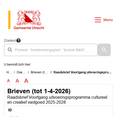
Ga naar de inhoud van deze pagina
Ga naar het zoeken
Ga naar het menu
Menu
Zoeken
U bevindt zich hier:
Home
Overzichten
Brieven (tot 1-4-2026)
Raadsbrief Voortgang uitvoeringsprogramma cultureel en creatief vastgoed 2025-2028
A
A
A
Brieven (tot 1-4-2026)
Raadsbrief Voortgang uitvoeringsprogramma cultureel
en creatief vastgoed 2025-2028
ID