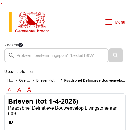
Ga naar de inhoud van deze pagina
Ga naar het zoeken
Ga naar het menu
Menu
Zoeken
U bevindt zich hier:
Home
Overzichten
Brieven (tot 1-4-2026)
Raadsbrief Definitieve Bouwenvelop Livingstonelaan 609
A
A
A
Brieven (tot 1-4-2026)
Raadsbrief Definitieve Bouwenvelop Livingstonelaan
609
ID