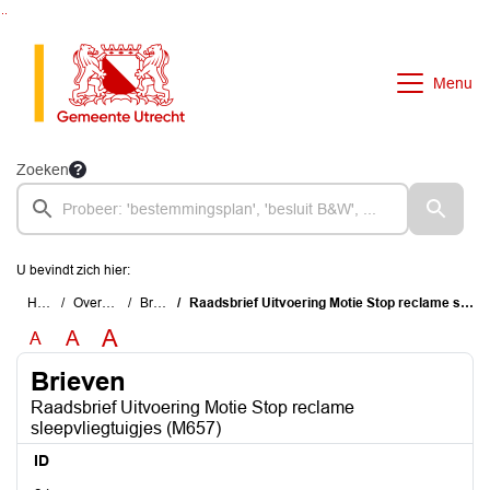
Ga naar de inhoud van deze pagina
Ga naar het zoeken
Ga naar het menu
Menu
Zoeken
U bevindt zich hier:
Home
Overzichten
Brieven
Raadsbrief Uitvoering Motie Stop reclame sleepvliegtuigjes (M657)
A
A
A
Brieven
Raadsbrief Uitvoering Motie Stop reclame
sleepvliegtuigjes (M657)
ID