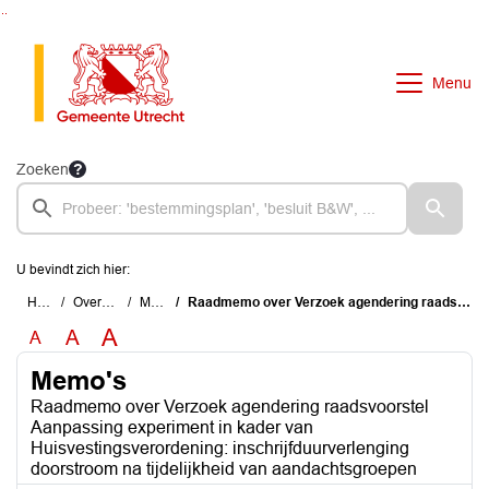
Ga naar de inhoud van deze pagina
Ga naar het zoeken
Ga naar het menu
Menu
Zoeken
U bevindt zich hier:
Home
Overzichten
Memo's
Raadmemo over Verzoek agendering raadsvoorstel Aanpassing experiment in kader van Huisvestingsverordening: inschrijfduurverlenging doorstroom na tijdelijkheid van aandachtsgroepen
A
A
A
Memo's
Raadmemo over Verzoek agendering raadsvoorstel
Aanpassing experiment in kader van
Huisvestingsverordening: inschrijfduurverlenging
doorstroom na tijdelijkheid van aandachtsgroepen