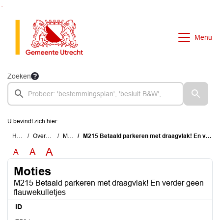
Ga naar de inhoud van deze pagina
Ga naar het zoeken
Ga naar het menu
Menu
Zoeken
U bevindt zich hier:
Home
Overzichten
Moties
M215 Betaald parkeren met draagvlak! En verder geen flauwekulletjes
A
A
A
Moties
M215 Betaald parkeren met draagvlak! En verder geen
flauwekulletjes
ID