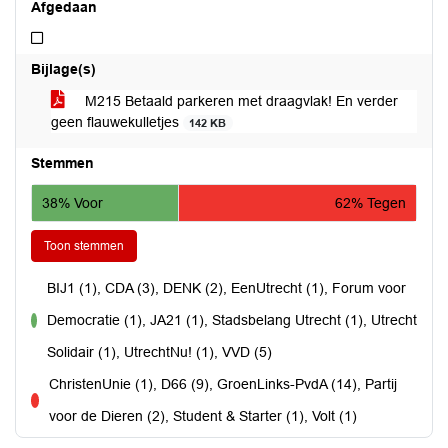
Afgedaan
Niet afgedaan
Bijlage(s)
M215 Betaald parkeren met draagvlak! En verder
geen flauwekulletjes
142 KB
Stemmen
38% Voor
62% Tegen
Toon stemmen
BIJ1 (1), CDA (3), DENK (2), EenUtrecht (1), Forum voor
Democratie (1), JA21 (1), Stadsbelang Utrecht (1), Utrecht
voor
Solidair (1), UtrechtNu! (1), VVD (5)
ChristenUnie (1), D66 (9), GroenLinks-PvdA (14), Partij
tegen
voor de Dieren (2), Student & Starter (1), Volt (1)