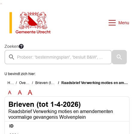
Ga naar de inhoud van deze pagina
Ga naar het zoeken
Ga naar het menu
Menu
Zoeken
U bevindt zich hier:
Home
Overzichten
Brieven (tot 1-4-2026)
Raadsbrief Verwerking moties en amendementen voormalige gevangenis Wolvenplein
A
A
A
Brieven (tot 1-4-2026)
Raadsbrief Verwerking moties en amendementen
voormalige gevangenis Wolvenplein
ID