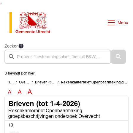
Ga naar de inhoud van deze pagina
Ga naar het zoeken
Ga naar het menu
Menu
Zoeken
U bevindt zich hier:
Home
Overzichten
Brieven (tot 1-4-2026)
Rekenkamerbrief Openbaarmaking groepsbeschrijvingen onderzoek Overvecht
A
A
A
Brieven (tot 1-4-2026)
Rekenkamerbrief Openbaarmaking
groepsbeschrijvingen onderzoek Overvecht
ID