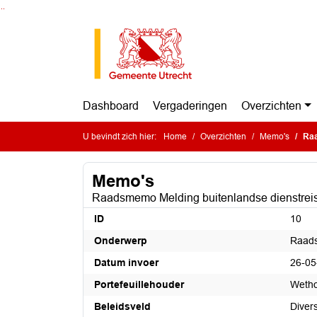
Ga naar de inhoud van deze pagina
Ga naar het zoeken
Ga naar het menu
Dashboard
Vergaderingen
Overzichten
U bevindt zich hier:
Home
Overzichten
Memo's
Raa
Memo's
Raadsmemo Melding buitenlandse dienstre
ID
10
Onderwerp
Raads
Datum invoer
26-05
Portefeuillehouder
Wetho
Beleidsveld
Divers