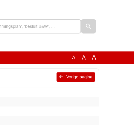
A
A
A
Vorige pagina