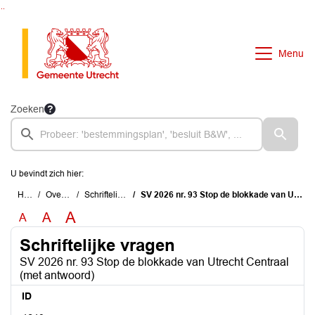
Ga naar de inhoud van deze pagina
Ga naar het zoeken
Ga naar het menu
Menu
Zoeken
U bevindt zich hier:
Home
Overzichten
Schriftelijke vragen
SV 2026 nr. 93 Stop de blokkade van Utrecht Centraal (met antwoord)
A
A
A
Schriftelijke vragen
SV 2026 nr. 93 Stop de blokkade van Utrecht Centraal
(met antwoord)
ID