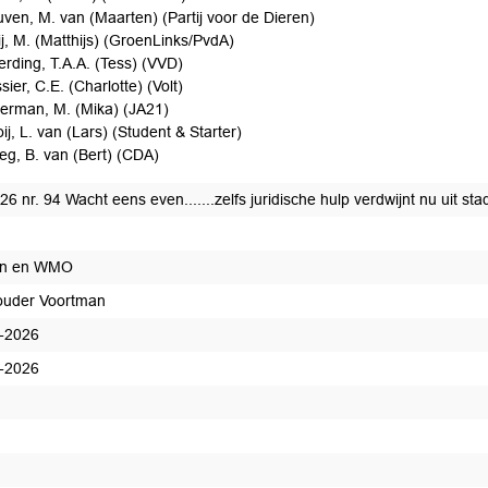
ven, M. van (Maarten) (Partij voor de Dieren)
ij, M. (Matthijs) (GroenLinks/PvdA)
rding, T.A.A. (Tess) (VVD)
sier, C.E. (Charlotte) (Volt)
erman, M. (Mika) (JA21)
ij, L. van (Lars) (Student & Starter)
eg, B. van (Bert) (CDA)
6 nr. 94 Wacht eens even.......zelfs juridische hulp verdwijnt nu uit st
jn en WMO
uder Voortman
-2026
-2026
edaan