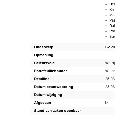
Heu
Kle
Mee
Pas
Rat
Roo
Ste
Onderwerp
SV 202
Opmerking
Beleidsveld
Welzi
Portefeuillehouder
Wetho
Deadline
25-06
Datum beantwoording
23-06
Datum wijziging
Afg
Afgedaan
Stand van zaken openbaar