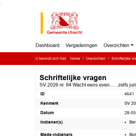
Ga naar de inhoud van deze pagina
Ga naar het zoeken
Ga naar het menu
Dashboard
Vergaderingen
Overzichten
U bevindt zich hier:
Home
Overzichten
Schriftelijke v
Schriftelijke vragen
SV 2026 nr. 94 Wacht eens even.......zelfs jur
ID
4641
Kenmerk
SV 20
Datum
28-05
Indiener(s)
Bie
Mede-indieners
Bos