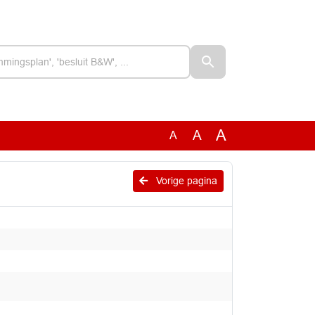
A
A
A
Vorige pagina