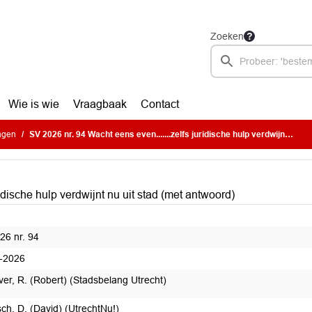
Zoeken
Wie is wie
Vraagbaak
Contact
ragen
SV 2026 nr. 94 Wacht eens even.......zelfs juridische hulp verdwijnt nu uit stad (met antwoord)
idische hulp verdwijnt nu uit stad (met antwoord)
26 nr. 94
-2026
ver, R. (Robert) (Stadsbelang Utrecht)
ch, D. (David) (UtrechtNu!)