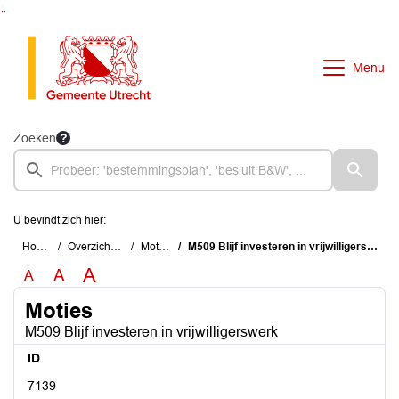
Ga naar de inhoud van deze pagina
Ga naar het zoeken
Ga naar het menu
Menu
Zoeken
U bevindt zich hier:
Home
Overzichten
Moties
M509 Blijf investeren in vrijwilligerswerk
A
A
A
Moties
M509 Blijf investeren in vrijwilligerswerk
ID
7139