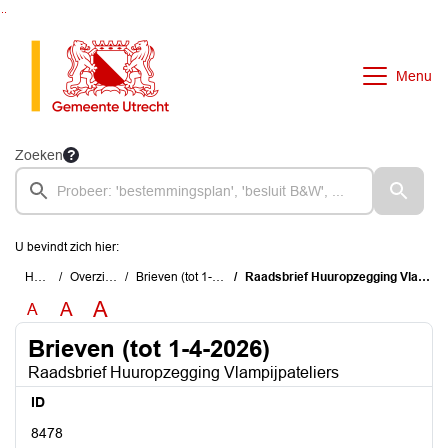
Ga naar de inhoud van deze pagina
Ga naar het zoeken
Ga naar het menu
Menu
Zoeken
U bevindt zich hier:
Home
Overzichten
Brieven (tot 1-4-2026)
Raadsbrief Huuropzegging Vlampijpateliers
A
A
A
Brieven (tot 1-4-2026)
Raadsbrief Huuropzegging Vlampijpateliers
ID
8478