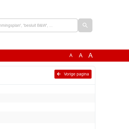
A
A
A
Vorige pagina