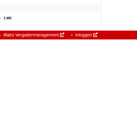
e
2 MB
iBabs Vergadermanagement
Inloggen