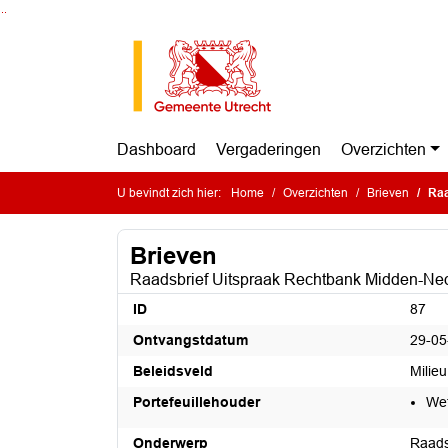
Ga naar de inhoud van deze pagina
Ga naar het zoeken
Ga naar het menu
Dashboard
Vergaderingen
Overzichten
U bevindt zich hier:
Home
Overzichten
Brieven
Raa
Brieven
Raadsbrief Uitspraak Rechtbank Midden-Ne
ID
87
Ontvangstdatum
29-05
Beleidsveld
Milie
Portefeuillehouder
Wet
Onderwerp
Raads