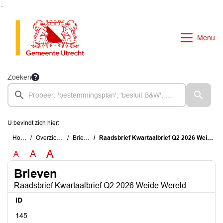
Ga naar de inhoud van deze pagina
Ga naar het zoeken
Ga naar het menu
Menu
Zoeken
U bevindt zich hier:
Home
Overzichten
Brieven
Raadsbrief Kwartaalbrief Q2 2026 Weide Wereld
A
A
A
Brieven
Raadsbrief Kwartaalbrief Q2 2026 Weide Wereld
ID
145