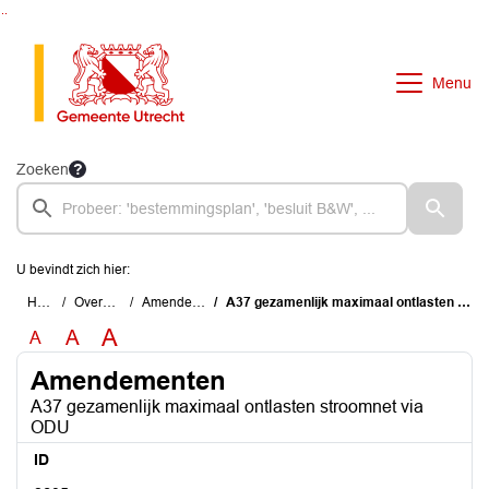
Ga naar de inhoud van deze pagina
Ga naar het zoeken
Ga naar het menu
Menu
Zoeken
U bevindt zich hier:
Home
Overzichten
Amendementen
A37 gezamenlijk maximaal ontlasten stroomnet via ODU
A
A
A
Amendementen
A37 gezamenlijk maximaal ontlasten stroomnet via
ODU
ID