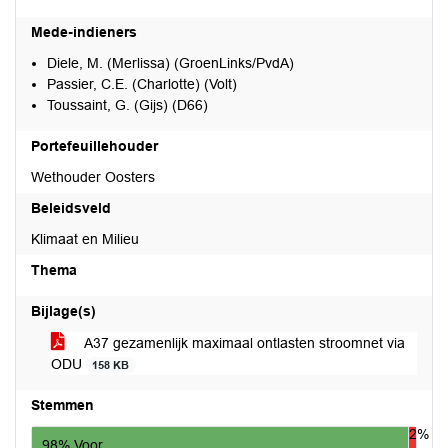
Mede-indieners
Diele, M. (Merlissa) (GroenLinks/PvdA)
Passier, C.E. (Charlotte) (Volt)
Toussaint, G. (Gijs) (D66)
Portefeuillehouder
Wethouder Oosters
Beleidsveld
Klimaat en Milieu
Thema
Bijlage(s)
A37 gezamenlijk maximaal ontlasten stroomnet via
ODU
158 KB
Stemmen
2%
98% Voor