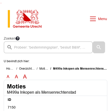
Ga naar de inhoud van deze pagina
Ga naar het zoeken
Ga naar het menu
Menu
Zoeken
U bevindt zich hier:
Home
Overzichten
Moties
M499a Inkopen als Mensenrechtenstad
A
A
A
Moties
M499a Inkopen als Mensenrechtenstad
ID
7150