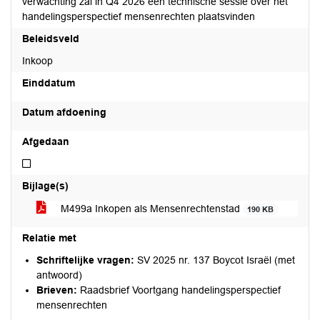
verwachting zal in Q4 2026 een technische sessie over het
handelingsperspectief mensenrechten plaatsvinden
Beleidsveld
Inkoop
Einddatum
Datum afdoening
Afgedaan
Niet afgedaan
Bijlage(s)
M499a Inkopen als Mensenrechtenstad
190 KB
Relatie met
Schriftelijke vragen:
SV 2025 nr. 137 Boycot Israël (met
antwoord)
Brieven:
Raadsbrief Voortgang handelingsperspectief
mensenrechten