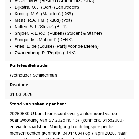
Assen. M.H. (Hester) (GroenLinks/PvdA)
Dijkstra, G.J. (Gert) (EenUtrecht)
Koning, M.A. (Maarten) (D66)
Maas, R.A.H.M. (Ruud) (Volt)
Nolten, S.J. (Stevie) (BIJ1)
Snijder, R.E.P.C. (Ruben) (Student & Starter)
Sungur, M. (Mahmut) (DENK)
Vries, L. de (Louise) (Partij voor de Dieren)
Zwanenberg, P. (Pepijn) (LINK)
Portefeuillehouder
Wethouder Schilderman
Deadline
31-03-2026
Stand van zaken openbaar
20260630 U bent hier recent over geïnformeerd via de
beantwoording van SV 2025 nr. 137 (kenmerk: 31582000)
en via de raadsbrief Voortgang handelingsperspectief
mensenrechten (kenmerk: 34014084) op 7 april 2026. Naar