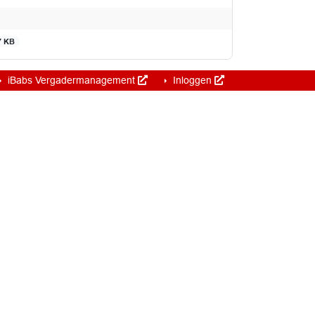
7 KB
iBabs Vergadermanagement
Inloggen