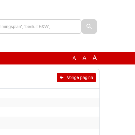
A
A
A
Vorige pagina