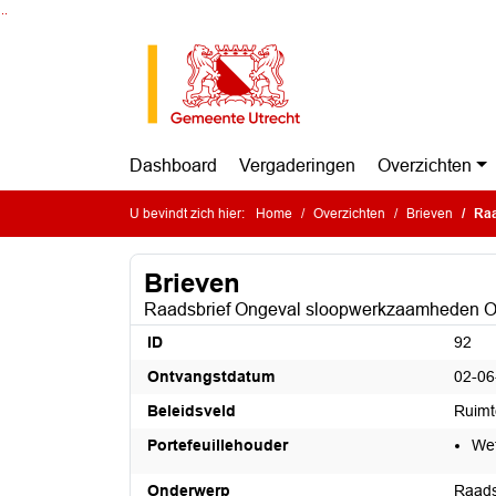
Ga naar de inhoud van deze pagina
Ga naar het zoeken
Ga naar het menu
Dashboard
Vergaderingen
Overzichten
U bevindt zich hier:
Home
Overzichten
Brieven
Raa
Brieven
Raadsbrief Ongeval sloopwerkzaamheden O
ID
92
Ontvangstdatum
02-06
Beleidsveld
Ruimt
Portefeuillehouder
Wet
Onderwerp
Raads