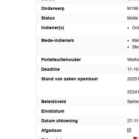
Onderwerp
M196 
Status
Moti
Indiener(s)
Gra
Mede-indieners
Kle
Ste
Portefeuillehouder
Wetho
Deadline
11-10
Stand van zaken openbaar
20251
20241
Beleidsveld
Same
Einddatum
Datum afdoening
27-11
Afg
Afgedaan