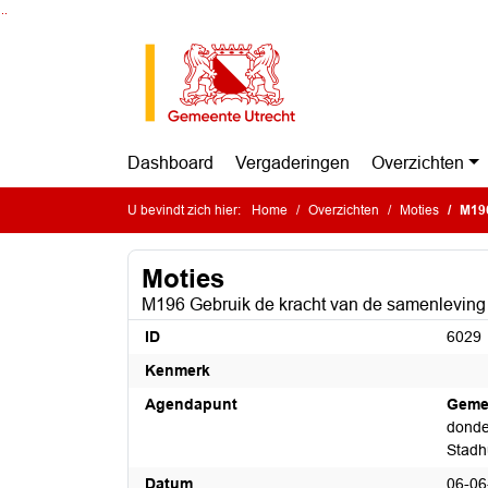
Ga naar de inhoud van deze pagina
Ga naar het zoeken
Ga naar het menu
Dashboard
Vergaderingen
Overzichten
U bevindt zich hier:
Home
Overzichten
Moties
M196
Moties
M196 Gebruik de kracht van de samenleving
ID
6029
Kenmerk
Agendapunt
Geme
donder
Stadh
Datum
06-06