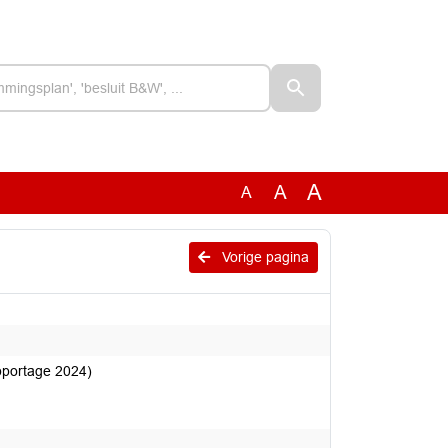
A
A
A
Vorige pagina
pportage 2024)